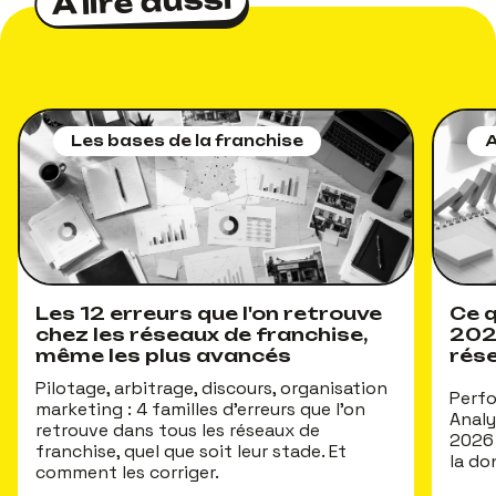
À lire aussi
À lire aussi
Les bases de la franchise
A
Les 12 erreurs que l'on retrouve
Ce q
chez les réseaux de franchise,
202
même les plus avancés
rés
Pilotage, arbitrage, discours, organisation
Perfo
marketing : 4 familles d'erreurs que l'on
Analy
retrouve dans tous les réseaux de
2026 
franchise, quel que soit leur stade. Et
la do
comment les corriger.