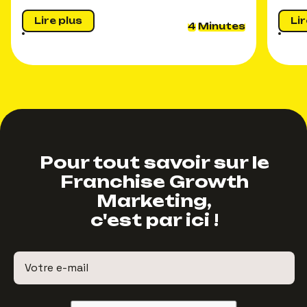
Lire plus
Lir
4
Minutes
Pour tout savoir sur le
Franchise Growth
Marketing,
c'est par ici !