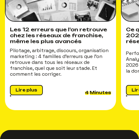
Les 12 erreurs que l'on retrouve
Ce q
chez les réseaux de franchise,
202
même les plus avancés
rés
Pilotage, arbitrage, discours, organisation
Perfo
marketing : 4 familles d'erreurs que l'on
Analy
retrouve dans tous les réseaux de
2026 
franchise, quel que soit leur stade. Et
la do
comment les corriger.
Lire plus
Lir
4
Minutes