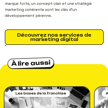
marque forte, un concept clair et une stratégie
marketing cohérente sont les clés d’un
développement pérenne.
Découvrez nos services de
marketing digital
À lire aussi
À lire aussi
Les bases de la franchise
A