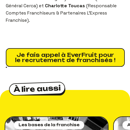
Général Cerca) et
Charlotte Toucas
(Responsable
Comptes Franchiseurs & Partenaires L'Express
Franchise).
Je fais appel à EverFruit pour
le recrutement de franchisés !
À lire aussi
À lire aussi
Les bases de la franchise
A