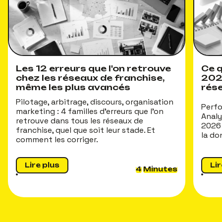
Les 12 erreurs que l'on retrouve
Ce q
chez les réseaux de franchise,
202
même les plus avancés
rés
Pilotage, arbitrage, discours, organisation
Perfo
marketing : 4 familles d'erreurs que l'on
Analy
retrouve dans tous les réseaux de
2026 
franchise, quel que soit leur stade. Et
la do
comment les corriger.
Lire plus
Lir
4
Minutes