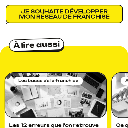
JE SOUHAITE DÉVELOPPER
MON RÉSEAU DE FRANCHISE
À lire aussi
À lire aussi
Les bases de la franchise
A
Les 12 erreurs que l'on retrouve
Ce q