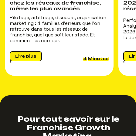
chez les réseaux de franchise,
202
même les plus avancés
rés
Pilotage, arbitrage, discours, organisation
Perfo
marketing : 4 familles d'erreurs que l'on
Analy
retrouve dans tous les réseaux de
2026 
franchise, quel que soit leur stade. Et
la do
comment les corriger.
Lire plus
Lir
4
Minutes
Pour tout savoir sur le
Franchise Growth
Marketing,