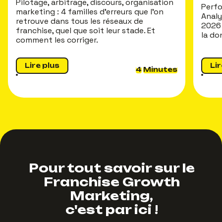
Pilotage, arbitrage, discours, organisation
Perfo
marketing : 4 familles d'erreurs que l'on
Analy
retrouve dans tous les réseaux de
2026 
franchise, quel que soit leur stade. Et
la do
comment les corriger.
Lire plus
Lir
4
Minutes
Pour tout savoir sur le
Franchise Growth
Marketing,
c'est par ici !