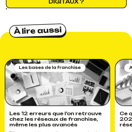
DIGITAUX ?
À lire aussi
À lire aussi
Les bases de la franchise
A
Les 12 erreurs que l'on retrouve
Ce q
chez les réseaux de franchise,
202
même les plus avancés
rés