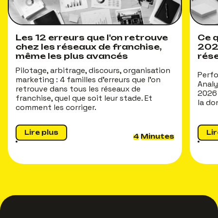
Les 12 erreurs que l'on retrouve
Ce q
chez les réseaux de franchise,
202
même les plus avancés
rés
Pilotage, arbitrage, discours, organisation
Perfo
marketing : 4 familles d'erreurs que l'on
Analy
retrouve dans tous les réseaux de
2026 
franchise, quel que soit leur stade. Et
la do
comment les corriger.
Lire plus
Lir
4
Minutes