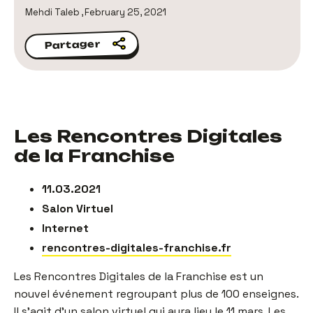
Mehdi Taleb
,
February 25, 2021
Partager
Partager
Les Rencontres Digitales
de la Franchise
11.03.2021
Salon Virtuel
Internet
rencontres-digitales-franchise.fr
Les Rencontres Digitales de la Franchise est un
nouvel événement regroupant plus de 100 enseignes.
Il s’agit d’un salon virtuel qui aura lieu le 11 mars. Les