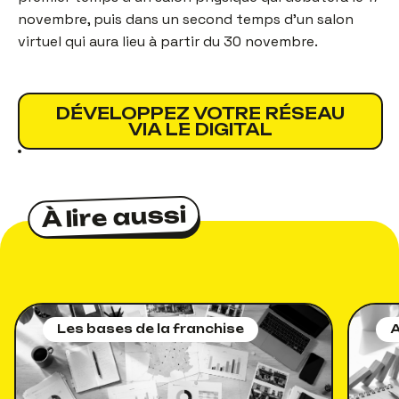
novembre, puis dans un second temps d’un salon
virtuel qui aura lieu à partir du 30 novembre.
DÉVELOPPEZ VOTRE RÉSEAU
VIA LE DIGITAL
À lire aussi
À lire aussi
Les bases de la franchise
A