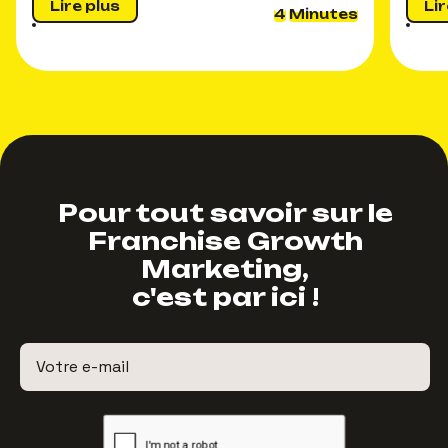
Lire plus
Lir
4
Minutes
Pour tout savoir sur le
Franchise Growth
Marketing,
c'est par ici !