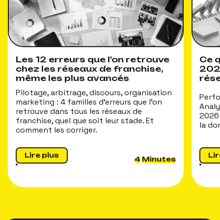
Les 12 erreurs que l'on retrouve
Ce q
chez les réseaux de franchise,
202
même les plus avancés
rés
Pilotage, arbitrage, discours, organisation
Perfo
marketing : 4 familles d'erreurs que l'on
Analy
retrouve dans tous les réseaux de
2026 
franchise, quel que soit leur stade. Et
la do
comment les corriger.
Lire plus
Lir
4
Minutes