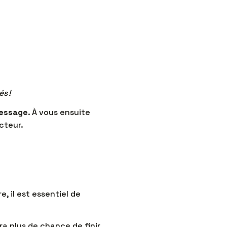
s !
message
. À vous ensuite
cteur.
 il est essentiel de
ra plus de chance de finir