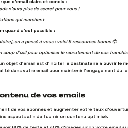
rçus d’email clairs et concis :
eads n’aura plus de secret pour vous !
olutions qui marchent
m quand c’est possible :
taire], on a pensé à vous : voici 5 ressources bonus 🤓
n coup d’œil pour optimiser le recrutement de vos franchisé
un objet d’email est d’inciter le destinataire à
ouvrir le 
alité dans votre email pour maintenir l’engagement du le
contenu de vos emails
ent de vos abonnés et augmenter votre taux d’ouverture,
ns aspects afin de fournir un contenu optimisé.
t avoir 60% de texte et 40% d’images sinon votre email au