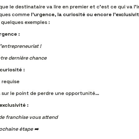
ue le destinataire va lire en premier et c’est ce qui va l’inc
iques comme
l’urgence, la curiosité ou encore l’exclusivi
i quelques exemples :
urgence :
’entrepreneuriat !
otre dernière chance
curiosité :
t requise
 sur le point de perdre une opportunité…
xclusivité :
 de franchise vous attend
rochaine étape ➡️