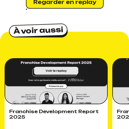
Regarder en replay
À voir aussi
À voir aussi
Franchise Development Report
Fra
2025
20