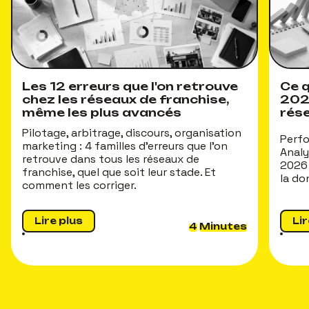
Les 12 erreurs que l'on retrouve
Ce q
chez les réseaux de franchise,
202
même les plus avancés
rés
Pilotage, arbitrage, discours, organisation
Perfo
marketing : 4 familles d'erreurs que l'on
Analy
retrouve dans tous les réseaux de
2026 
franchise, quel que soit leur stade. Et
la do
comment les corriger.
Lire plus
Lir
4
Minutes