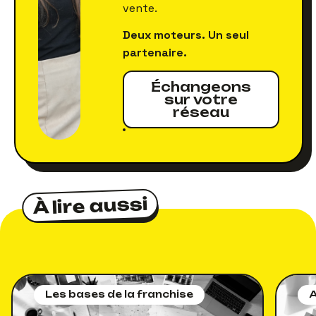
vente.
Deux moteurs. Un seul
partenaire.
Échangeons
sur votre
réseau
À lire aussi
À lire aussi
Les bases de la franchise
A